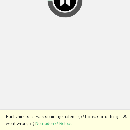
🗙
Huch, hier ist etwas schief gelaufen :-( // Oops, something
went wrong :-(
Neu laden // Reload