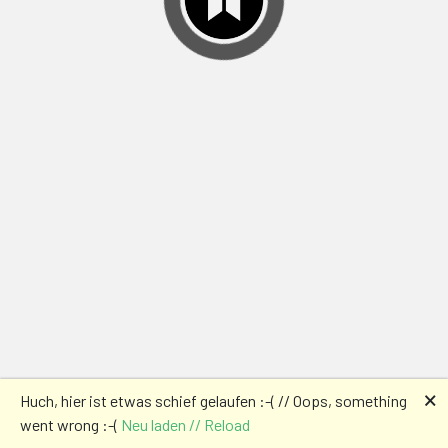
🗙
Huch, hier ist etwas schief gelaufen :-( // Oops, something
went wrong :-(
Neu laden // Reload