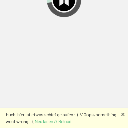
🗙
Huch, hier ist etwas schief gelaufen :-( // Oops, something
went wrong :-(
Neu laden // Reload