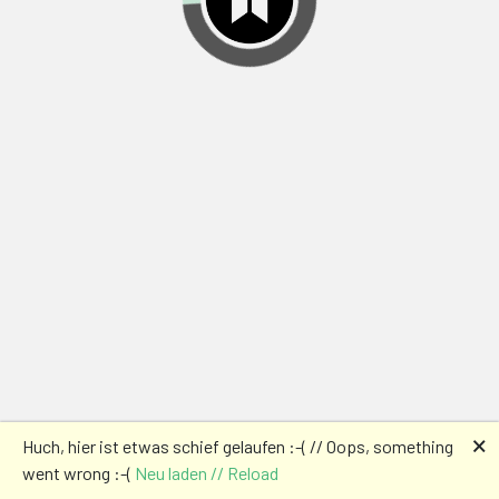
🗙
Huch, hier ist etwas schief gelaufen :-( // Oops, something
went wrong :-(
Neu laden // Reload