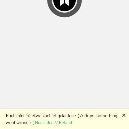
🗙
Huch, hier ist etwas schief gelaufen :-( // Oops, something
went wrong :-(
Neu laden // Reload