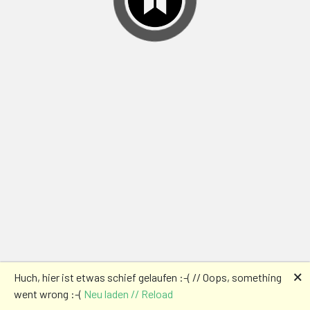
🗙
Huch, hier ist etwas schief gelaufen :-( // Oops, something
went wrong :-(
Neu laden // Reload