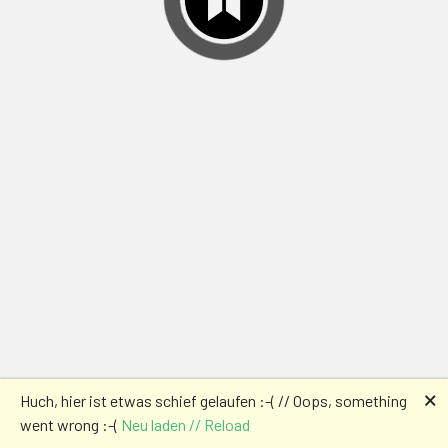
🗙
Huch, hier ist etwas schief gelaufen :-( // Oops, something
went wrong :-(
Neu laden // Reload