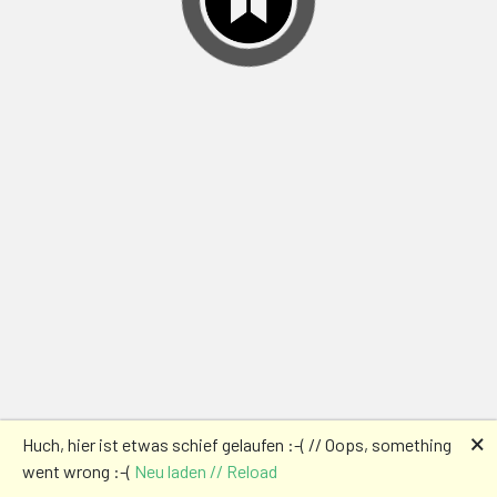
🗙
Huch, hier ist etwas schief gelaufen :-( // Oops, something
went wrong :-(
Neu laden // Reload