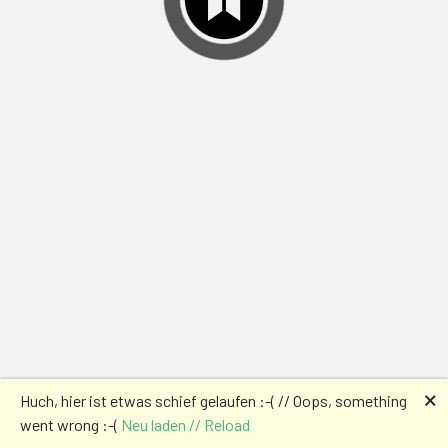
🗙
Huch, hier ist etwas schief gelaufen :-( // Oops, something
went wrong :-(
Neu laden // Reload