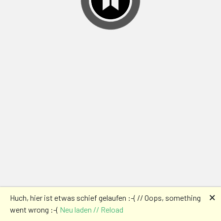
🗙
Huch, hier ist etwas schief gelaufen :-( // Oops, something
went wrong :-(
Neu laden // Reload