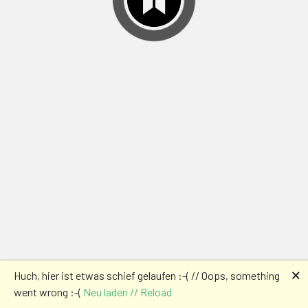
🗙
Huch, hier ist etwas schief gelaufen :-( // Oops, something
went wrong :-(
Neu laden // Reload