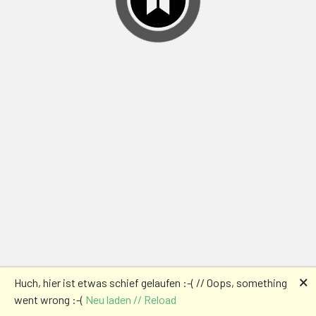
🗙
Huch, hier ist etwas schief gelaufen :-( // Oops, something
went wrong :-(
Neu laden // Reload