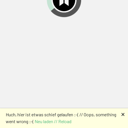
🗙
Huch, hier ist etwas schief gelaufen :-( // Oops, something
went wrong :-(
Neu laden // Reload