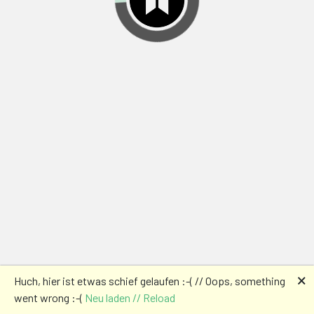
🗙
Huch, hier ist etwas schief gelaufen :-( // Oops, something
went wrong :-(
Neu laden // Reload