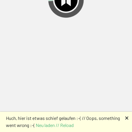
🗙
Huch, hier ist etwas schief gelaufen :-( // Oops, something
went wrong :-(
Neu laden // Reload