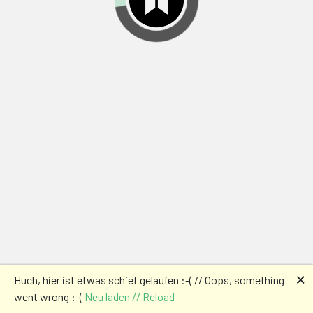
🗙
Huch, hier ist etwas schief gelaufen :-( // Oops, something
went wrong :-(
Neu laden // Reload