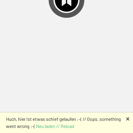
🗙
Huch, hier ist etwas schief gelaufen :-( // Oops, something
went wrong :-(
Neu laden // Reload