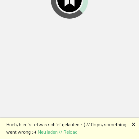
🗙
Huch, hier ist etwas schief gelaufen :-( // Oops, something
went wrong :-(
Neu laden // Reload