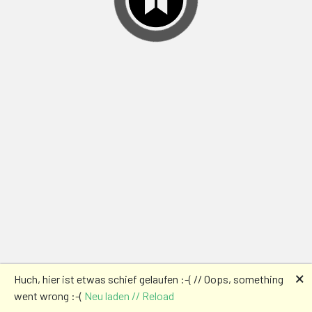
🗙
Huch, hier ist etwas schief gelaufen :-( // Oops, something
went wrong :-(
Neu laden // Reload