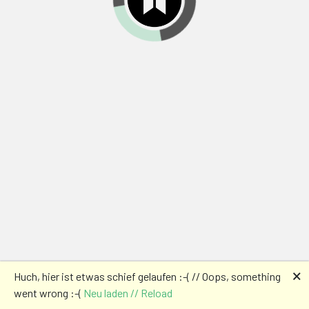
🗙
Huch, hier ist etwas schief gelaufen :-( // Oops, something
went wrong :-(
Neu laden // Reload