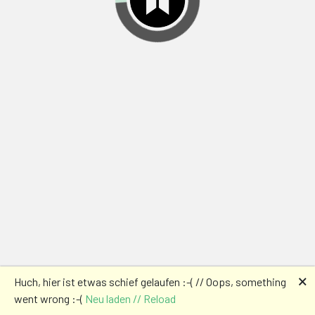
🗙
Huch, hier ist etwas schief gelaufen :-( // Oops, something
went wrong :-(
Neu laden // Reload