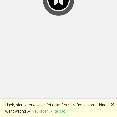
🗙
Huch, hier ist etwas schief gelaufen :-( // Oops, something
went wrong :-(
Neu laden // Reload