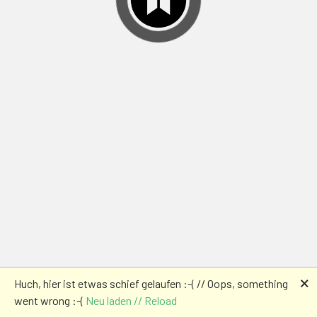
🗙
Huch, hier ist etwas schief gelaufen :-( // Oops, something
went wrong :-(
Neu laden // Reload