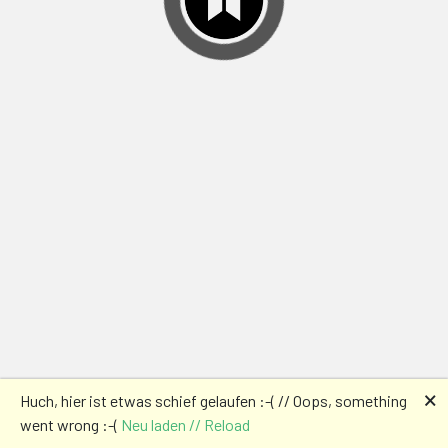
🗙
Huch, hier ist etwas schief gelaufen :-( // Oops, something
went wrong :-(
Neu laden // Reload