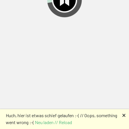
🗙
Huch, hier ist etwas schief gelaufen :-( // Oops, something
went wrong :-(
Neu laden // Reload