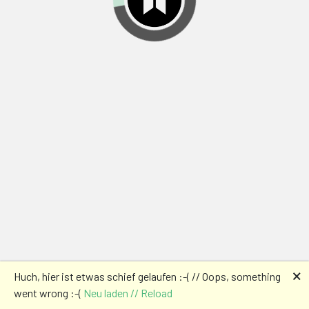
🗙
Huch, hier ist etwas schief gelaufen :-( // Oops, something
went wrong :-(
Neu laden // Reload