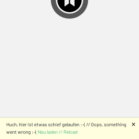
🗙
Huch, hier ist etwas schief gelaufen :-( // Oops, something
went wrong :-(
Neu laden // Reload