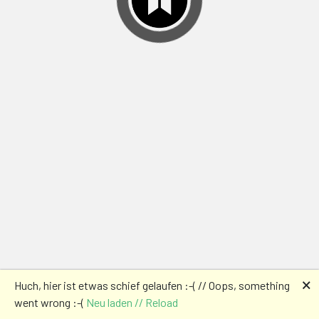
🗙
Huch, hier ist etwas schief gelaufen :-( // Oops, something
went wrong :-(
Neu laden // Reload