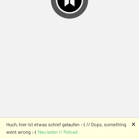
🗙
Huch, hier ist etwas schief gelaufen :-( // Oops, something
went wrong :-(
Neu laden // Reload