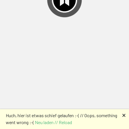
🗙
Huch, hier ist etwas schief gelaufen :-( // Oops, something
went wrong :-(
Neu laden // Reload