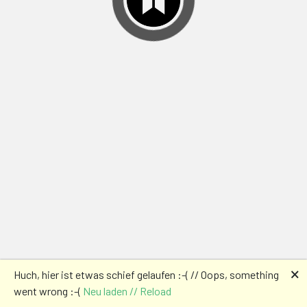
🗙
Huch, hier ist etwas schief gelaufen :-( // Oops, something
went wrong :-(
Neu laden // Reload