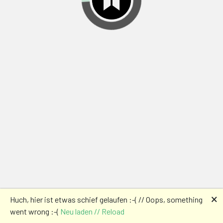
🗙
Huch, hier ist etwas schief gelaufen :-( // Oops, something
went wrong :-(
Neu laden // Reload