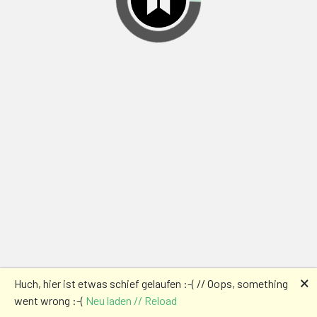
🗙
Huch, hier ist etwas schief gelaufen :-( // Oops, something
went wrong :-(
Neu laden // Reload