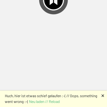
🗙
Huch, hier ist etwas schief gelaufen :-( // Oops, something
went wrong :-(
Neu laden // Reload