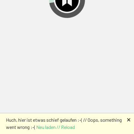
🗙
Huch, hier ist etwas schief gelaufen :-( // Oops, something
went wrong :-(
Neu laden // Reload