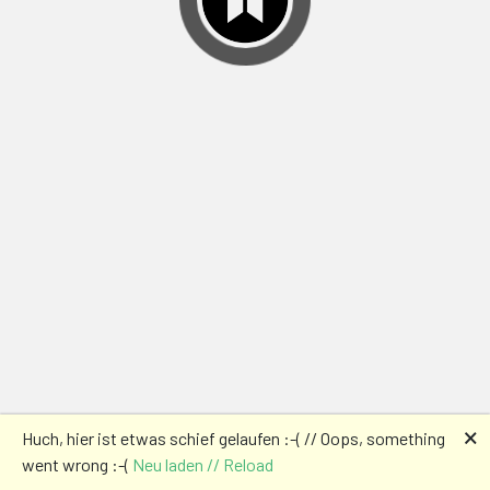
🗙
Huch, hier ist etwas schief gelaufen :-( // Oops, something
went wrong :-(
Neu laden // Reload