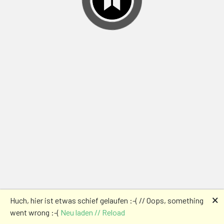
🗙
Huch, hier ist etwas schief gelaufen :-( // Oops, something
went wrong :-(
Neu laden // Reload