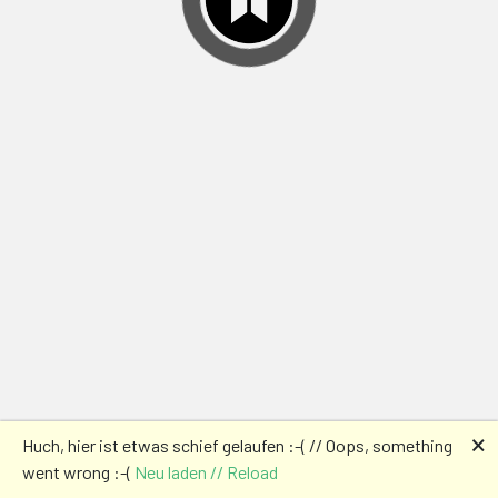
🗙
Huch, hier ist etwas schief gelaufen :-( // Oops, something
went wrong :-(
Neu laden // Reload