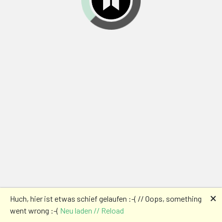
🗙
Huch, hier ist etwas schief gelaufen :-( // Oops, something
went wrong :-(
Neu laden // Reload