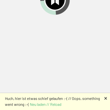
🗙
Huch, hier ist etwas schief gelaufen :-( // Oops, something
went wrong :-(
Neu laden // Reload