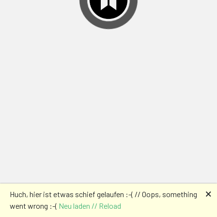
🗙
Huch, hier ist etwas schief gelaufen :-( // Oops, something
went wrong :-(
Neu laden // Reload