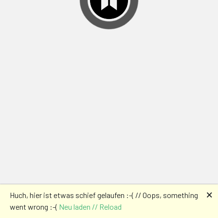
🗙
Huch, hier ist etwas schief gelaufen :-( // Oops, something
went wrong :-(
Neu laden // Reload