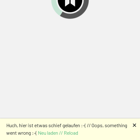
🗙
Huch, hier ist etwas schief gelaufen :-( // Oops, something
went wrong :-(
Neu laden // Reload