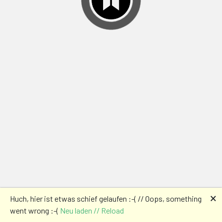
🗙
Huch, hier ist etwas schief gelaufen :-( // Oops, something
went wrong :-(
Neu laden // Reload