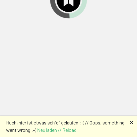
🗙
Huch, hier ist etwas schief gelaufen :-( // Oops, something
went wrong :-(
Neu laden // Reload