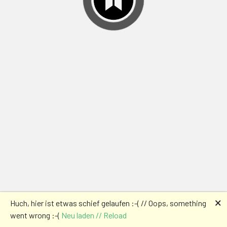
🗙
Huch, hier ist etwas schief gelaufen :-( // Oops, something
went wrong :-(
Neu laden // Reload