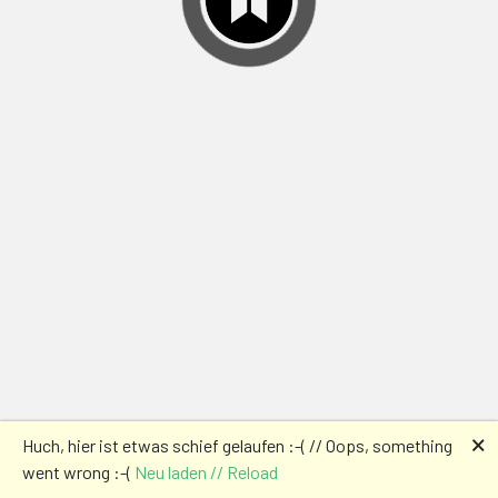
🗙
Huch, hier ist etwas schief gelaufen :-( // Oops, something
went wrong :-(
Neu laden // Reload