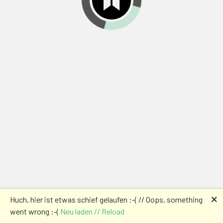
🗙
Huch, hier ist etwas schief gelaufen :-( // Oops, something
went wrong :-(
Neu laden // Reload