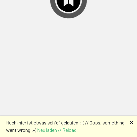
🗙
Huch, hier ist etwas schief gelaufen :-( // Oops, something
went wrong :-(
Neu laden // Reload