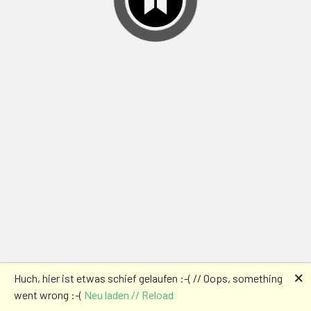
🗙
Huch, hier ist etwas schief gelaufen :-( // Oops, something
went wrong :-(
Neu laden // Reload